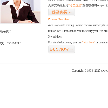
具体交易流程可
“点击这里”
查看或咨询support@
我要购买
>>
Process Overview:
4.cn is a world leading domain escrow service plat
million RMB transaction volume every year. We promi
联系我们
5 workdays.
For detailed process, you can
“visit here”
or contact
QQ：2726103981
BUY NOW
>>
Copyright © 1998 -2025 www.